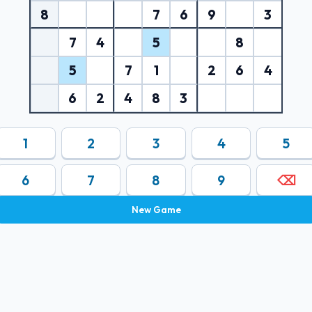
8
7
6
9
3
7
4
5
8
5
7
1
2
6
4
6
2
4
8
3
1
2
3
4
5
6
7
8
9
⌫
New Game